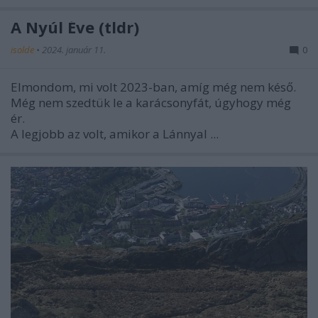
A Nyúl Éve (tldr)
isolde
•
2024. január 11.
0
Elmondom, mi volt 2023-ban, amíg még nem késő.
Még nem szedtük le a karácsonyfát, úgyhogy még
ér.
A legjobb az volt, amikor a Lánnyal ...