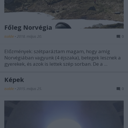
Főleg Norvégia
isolde
•
2018. május 20.
0
Előzmények: szétparáztam magam, hogy amíg
Norvégiában vagyunk (4 éjszaka), betegek lesznek a
gyerekek, és azok is lettek szép sorban. De a ...
Képek
isolde
•
2015. május 25.
0