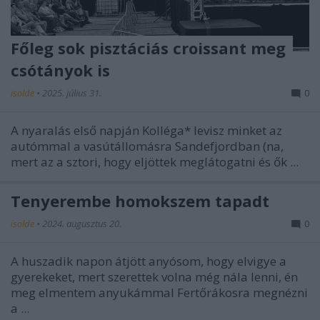
Főleg sok pisztáciás croissant meg
csótányok is
isolde
•
2025. július 31.
0
A nyaralás első napján Kolléga* levisz minket az
autómmal a vasútállomásra Sandefjordban (na,
mert az a sztori, hogy eljöttek meglátogatni és ők ...
Tenyerembe homokszem tapadt
isolde
•
2024. augusztus 20.
0
A huszadik napon átjött anyósom, hogy elvigye a
gyerekeket, mert szerettek volna még nála lenni, én
meg elmentem anyukámmal Fertőrákosra megnézni
a ...