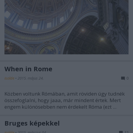
When in Rome
isolde
•
2015. május 24.
0
Közben voltunk Rómában, amit röviden úgy tudnék
összefoglalni, hogy jaaa, már mindent értek. Mert
engem különösebben nem érdekelt Róma (ezt ...
Bruges képekkel
isolde
•
2015. március 04.
12