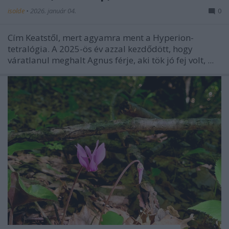
isolde
•
2026. január 04.
0
Cím Keatstől, mert agyamra ment a Hyperion-
tetralógia. A 2025-ös év azzal kezdődött, hogy
váratlanul meghalt Agnus férje, aki tök jó fej volt, ...