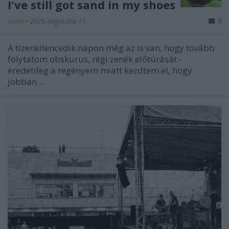
I've still got sand in my shoes
isolde
•
2025. augusztus 11.
0
A tizenkilencedik napon még az is van, hogy tovább
folytatom obskurus, régi zenék előtúrását -
eredetileg a regényem miatt kezdtem el, hogy
jobban ...