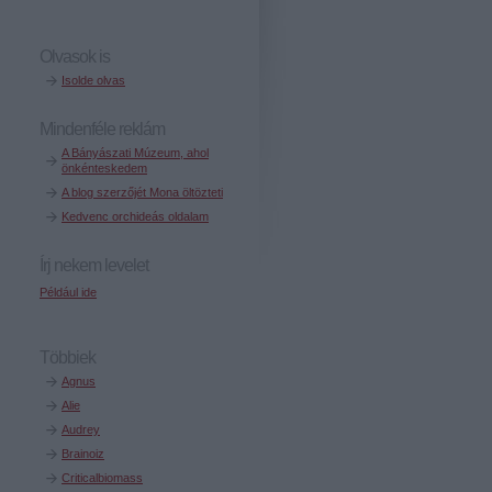
Olvasok is
Isolde olvas
Mindenféle reklám
A Bányászati Múzeum, ahol
önkénteskedem
A blog szerzőjét Mona öltözteti
Kedvenc orchideás oldalam
Írj nekem levelet
Például ide
Többiek
Agnus
Alie
Audrey
Brainoiz
Criticalbiomass