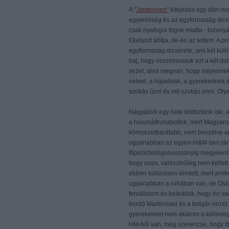
A "
Janteloven"
kifejezés egy dán-nor
egyenlőség és az egyformaság dicsér
csak nyafogni fogok miatta - bizony
Ekelund állítja, de én az lettem. A
egyformaság dicsérete, ami két külön
baj, hogy összemossuk ezt a két dol
vezet, ahol megvan, hogy milyennek 
neked, a hajadnak, a gyerekednek é
szokás űzni és mit szokás enni. Olya
Nagyjából egy hete költöztünk ide,
a használtruhaboltok, mert Magyaro
környezetbarátabb, nem beszélve ar
ugyanabban az egyen-H&M-ben járni.
főpszichológusasszonyig megjelent a
hogy oops, valószínűleg nem kellett
ebben különösen érintett, mert amiko
ugyanabban a ruhában van, de Oslo 
felvállalom és beleállok, hogy én 
bordó Martenssel és a bolgár-oros
gyerekeimet nem akarom a különlege
HM-ből van, még szerencse, hogy it