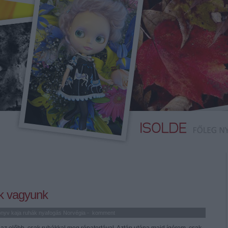
k vagyunk
önyv
kaja
ruhák
nyafogás
Norvégia
-
komment