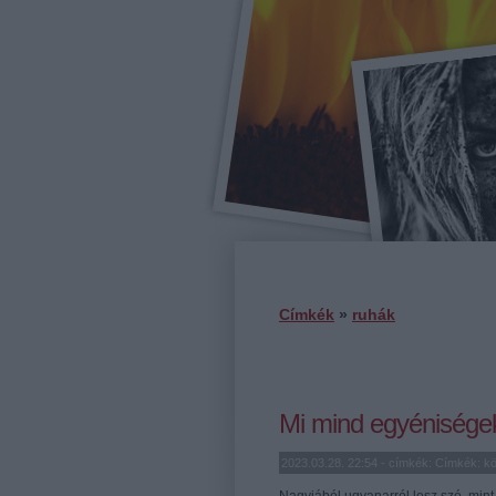
Címkék
»
ruhák
Mi mind egyénisége
2023.03.28. 22:54 - címkék: Címkék:
k