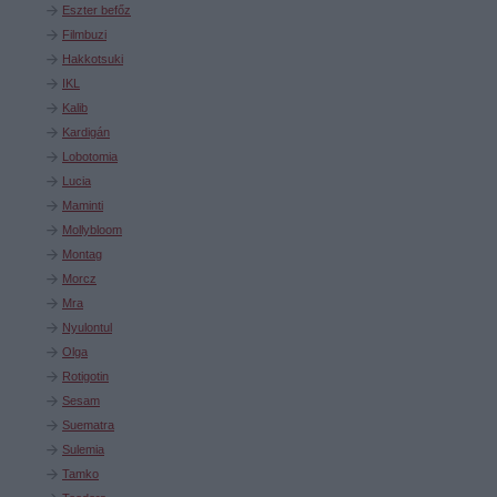
Eszter befőz
Filmbuzi
Hakkotsuki
IKL
Kalib
Kardigán
Lobotomia
Lucia
Maminti
Mollybloom
Montag
Morcz
Mra
Nyulontul
Olga
Rotigotin
Sesam
Suematra
Sulemia
Tamko