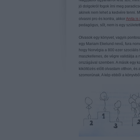
Nagyjából ugyanarról lesz szó, mint
jó dolgokról fogok írni meg paradic
akinek nem lehet a kedvére tenni. 
olvasni pro és kontra, akkor
Anita is í
pedagógus, sőt, nem is egy születet
Olvasok egy könyvet, vagyis pontos
egy Mariam Ekelund nevű, fura norvé
hogy Norvégia a 800 ezer szociális f
maszkellenes, de végre validálja a
országával szemben. A másik egy k
kiköltözés előtt olvastam otthon, és
szomorúnak. A kép ebből a könyvből v