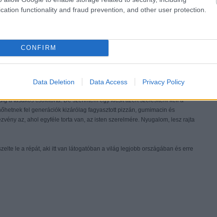
kitortát? Másnap pedig írt nekem, hogy ha esetleg mégnincs kedvem,
cation functionality and fraud prevention, and other user protection.
ert már ketten hoznak két nagy csokitortát és annyi végül is elég.
eltem a répát, úgyhogy nincs visszaút! :
)"
CONFIRM
vég sütibloggernek
a répatortája - bőven a szűk szociális normákon belül
 gyerekrendezvényekre, konkrétan egy norvég anyukától kaptam a
agy mákosgubával akarom sokkolni a norvég negyedikeseket. Úgy
em érteném a helyzetet, és széles mosollyal viszem a répatortát.
Data Deletion
Data Access
Privacy Policy
ok fura, hanem a szervező anyuka akar extra biztosra menni, hogy tutira
ig a tasakos csokitorta. De szerintem egy kicsit azért szélesíteni kell a
őhetnek fel generációk kizárólag fagyasztott pizzán, gumimacin és
zvény az, ahol egyféle torta van, az isten szerelmére. N
yugalom, lesz rajta
lte le a répát, aki itt van látogatóban a világ legjobb országában és erre