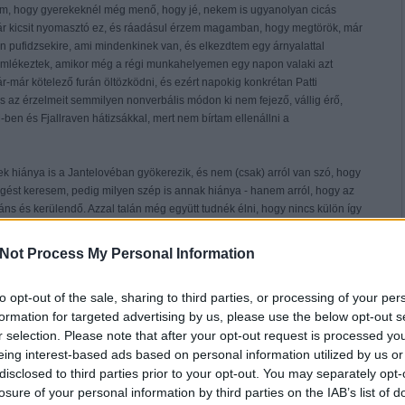
tem, hogy gyerekeknél még menő, hogy jé, nekem is ugyanolyan cicás
ár kicsit nyomasztó ez, és ráadásul érzem magamban, hogy megtörök, már
n pufidzsekire, ami mindenkinek van, és elkezdtem egy árnyalattal
 emlékeztek, amikor még a régi munkahelyemen egy napon valaki azt
-már kötelező furán öltözködni, és ezért napokig konkrétan Patti
és az érzelmeit semmilyen nonverbális módon ki nem fejező, vállig érő,
ben és Fjallraven hátizsákkal, mert nem bírtam ellenállni a
ek hiánya is a Jantelovéban gyökerezik, és nem (csak) arról van szó, hogy
ngést keresem, pedig milyen szép is annak hiánya - hanem arról, hogy az
áns és kerülendő. Azzal talán még együtt tudnék élni, hogy nincs külön így
ás, de azzal én nem tudok azonosulni, hogy kifejezetten ciki és fura és
 olvas, és nem tudományoskodik, hanem kirándul, virslit grillez és köt. Ha
Not Process My Personal Information
egy blogbejegyzésben, hogy ugyan már, minek az a sok könyv, és nem kell
 az a sok tudás, a lényeg, hogy lehessen egy jót kirándulni és virslit
to opt-out of the sale, sharing to third parties, or processing of your per
zóljatok rám. És most még nosztalgiázom arra, amikor a magyar
formation for targeted advertising by us, please use the below opt-out s
ól lehetett beszélgeni a pszichiáterekkel, hogy
Idő nem is létezik,
r selection. Please note that after your opt-out request is processed y
és az idő múlása csupán annak a műterméke, ahogyan az agyunk
eing interest-based ads based on personal information utilized by us or
 dolgot, mert egyszerre nem képes befogadni, csak részletekben, és amikor
en kellene lenned egyszerre egy időben, akkor az teljesen normális,
disclosed to third parties prior to your opt-out. You may separately opt-
re vagyunk mindenütt. De lehet, hogy még pár év, és megnyugtatónak
losure of your personal information by third parties on the IAB’s list of