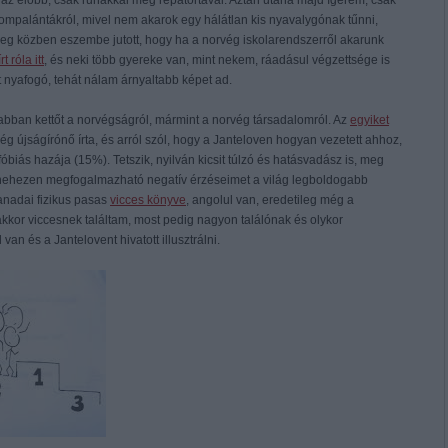
 az előbb, csak ruhákkal meg répatortával. Aztán utána majd ígérem, csak
sompalántákról, mivel nem akarok egy hálátlan kis nyavalygónak tűnni,
Meg közben eszembe jutott, hogy ha a norvég iskolarendszerről akarunk
rt róla itt
, és neki több gyereke van, mint nekem, ráadásul végzettsége is
t nyafogó, tehát nálam árnyaltabb képet ad.
abban kettőt a norvégságról, mármint a norvég társadalomról. Az
egyiket
g újságírónő írta, és arról szól, hogy a Janteloven hogyan vezetett ahhoz,
óbiás hazája (15%). Tetszik, nyilván kicsit túlzó és hatásvadász is, meg
 nehezen megfogalmazható negatív érzéseimet a világ legboldogabb
anadai fizikus pasas
vicces könyve
, angolul van, eredetileg még a
 akkor viccesnek találtam, most pedig nagyon találónak és olykor
an és a Jantelovent hivatott illusztrálni.