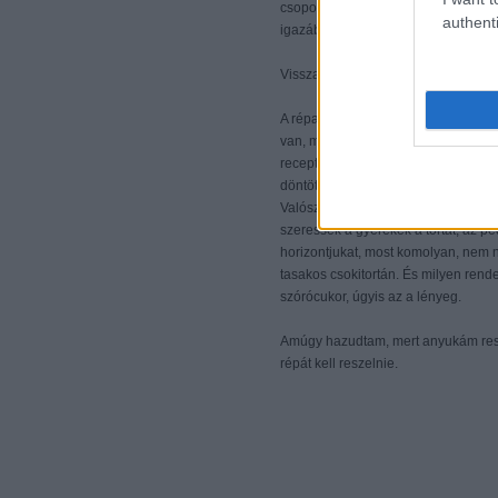
csoportba, hogy ki tudna hozni cso
authenti
igazából nem is kell tortát vinnem, m
Visszaírtam, hogy "
sajnos már leresz
A répatorta - konkrétan ennek a
nor
van, mások is szokták hozni norvég
receptet. Szóval nem baklavával v
döntöttem, úgy fogok tenni, mintha n
Valószínűleg egyébként nem én vagy
szeressék a gyerekek a tortát, az ped
horizontjukat, most komolyan, nem n
tasakos csokitortán. És milyen rende
szórócukor, úgyis az a lényeg.
Amúgy
hazudtam, mert anyukám resze
répát kell reszelnie.