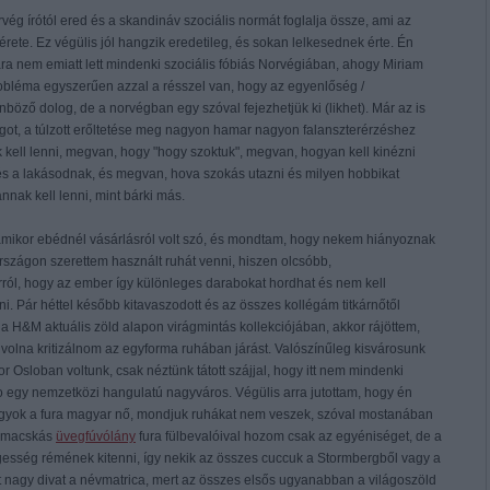
vég írótól ered és a skandináv szociális normát foglalja össze, ami az
ete. Ez végülis jól hangzik eredetileg, és sokan lelkesednek érte. Én
ára nem emiatt lett mindenki szociális fóbiás Norvégiában, ahogy Miriam
 probléma egyszerűen azzal a résszel van, hogy az egyenlőség /
böző dolog, de a norvégban egy szóval fejezhetjük ki (likhet). Már az is
got, a túlzott erőltetése meg nagyon hamar nagyon falanszterérzéshez
kell lenni, megvan, hogy "hogy szoktuk", megvan, hogyan kell kinézni
s a lakásodnak, és megvan, hova szokás utazni és milyen hobbikat
nnak kell lenni, mint bárki más.
 amikor ebédnél vásárlásról volt szó, és mondtam, hogy nekem hiányoznak
rszágon szerettem használt ruhát venni, hiszen olcsóbb,
ról, hogy az ember így különleges darabokat hordhat és nem kell
 Pár héttel később kitavaszodott és az összes kollégám titkárnőtől
 H&M aktuális zöld alapon virágmintás kollekciójában, akkor rájöttem,
 volna kritizálnom az egyforma ruhában járást. Valószínűleg kisvárosunk
r Osloban voltunk, csak néztünk tátott szájjal, hogy itt nem mindenki
egy nemzetközi hangulatú nagyváros. Végülis arra jutottam, hogy én
vagyok a fura magyar nő, mondjuk ruhákat nem veszek, szóval mostanában
z macskás
üvegfúvólány
fura fülbevalóival hozom csak az egyéniséget, de a
sség rémének kitenni, így nekik az összes cuccuk a Stormbergből vagy a
t nagy divat a névmatrica, mert az összes elsős ugyanabban a világoszöld