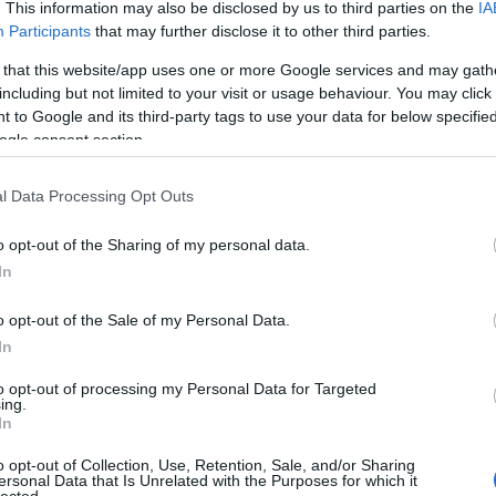
kberendezésről folytatott végtelen beszélgetéseket, és nem fogom
. This information may also be disclosed by us to third parties on the
IA
 lehet ennyit beszélni egy új lámpabúráról vagy függönyről, esetleg
Participants
that may further disclose it to other third parties.
 that this website/app uses one or more Google services and may gath
including but not limited to your visit or usage behaviour. You may click 
 meg azon volt a múlt héten kiakadva, hogy mennyire mostohán kezelik
l dolgozik. Az orvosok is kaphatnak rákot, és akkor ők is befekszenek az
 to Google and its third-party tags to use your data for below specifi
érdésük, és az őket kezelő norvég orvosok (a román fickó szerint) elhajtják
ogle consent section.
tos, hogy nehogy indokolatlan előjogokhoz jussanak azért, mert orvosok.
s jussanak jobb gyógyszerhez vagy jobb vizsgálatokhoz vagy ilyesmi.
l Data Processing Opt Outs
on átesnek a ló túlsó oldalára és abbéli igyekezetükben, nehogy extra
kók és lekezelők.
o opt-out of the Sharing of my personal data.
nki nagyon hasonló, annak
számos előnye is van. A gyengéket segítjük
In
egítséget (hát a fejlesztésben mondjuk kételkedem, de legalább kedvesek
annyi rokkantnyugdíjat, amiből nem túl nagy lábon, de meg lehet élni. (Bár
o opt-out of the Sale of my Personal Data.
e egy BMW-t. Bár hitelre. De annyira örült neki, tök cuki volt.) Az
In
n segít, hogy az ember nagyobb örömmel tegyen dolgokat a közösségért,
hiszen szívesebben teszünk valamit olyan emberekért, akik pont olyanok,
to opt-out of processing my Personal Data for Targeted
éget, ha mind egyformák vagyunk.
Ebben a cikkben
, amit egy amerikai és
ing.
In
lítják, hogy a jóléti államhoz szükséges tényező az egyformaság, ugyanakkor
kozásának hátráltatása és a nyomasztó konformitás.
"But there is a darker
o opt-out of Collection, Use, Retention, Sale, and/or Sharing
cieties have norms which they expect their members to conform. It is the
ersonal Data that Is Unrelated with the Purposes for which it
ocial norms that is most remarkable in Norway. Creative and inventive
lected.