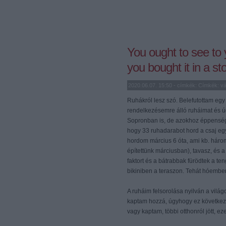
You ought to see to 
you bought it in a st
2020.06.07. 15:50 - címkék: Címkék:
vá
Ruhákról lesz szó. Belefutottam eg
rendelkezésemre álló ruháimat és ú
Sopronban is, de azokhoz éppenség
hogy 33 ruhadarabot hord a csaj e
hordom március 6 óta, ami kb. három 
építettünk márciusban), tavasz, és a
faktort és a bátrabbak fürödtek a t
bikiniben a teraszon. Tehát hóembe
A ruháim felsorolása nyilván a vilá
kaptam hozzá, úgyhogy ez következik
vagy kaptam, többi otthonról jött, ez