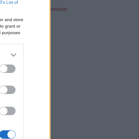
Extra köszönet
B’s List of
A designt a
Yummie médiaügynökség
szállította
er and store
to grant or
ed purposes