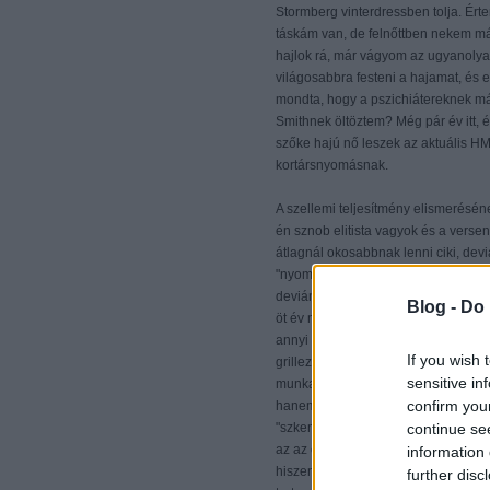
Stormberg vinterdressben tolja. Ér
táskám van, de felnőttben nekem m
hajlok rá, már vágyom az ugyanolya
világosabbra festeni a hajamat, és
mondta, hogy a pszichiátereknek már
Smithnek öltöztem? Még pár év itt, 
szőke hajú nő leszek az aktuális HM-
kortársnyomásnak.
A szellemi teljesítmény elismerésén
én sznob elitista vagyok és a verse
átlagnál okosabbnak lenni ciki, devi
"nyomatva" meg versenyeztetve a tud
deviáns. Mert a rendes ember az nem
Blog -
Do 
öt év múlva majd itt fogok érvelni 
annyi mindent tudni, sehova se vezet
If you wish 
grillezni, akkor majd esetleg ööö s
sensitive in
munkahelyemen az ebédszünetben arr
confirm you
hanem minden egyszerre történik, 
continue se
"szkenneli" a sok egyszerre történő
az az érzésed van, hogy három hely
information 
hiszen az igazság az, hogy egyszer
further disc