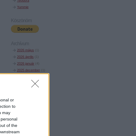
Teodora
Yummie
Köszönöm
Archívum
2026 május
(
1
)
2026 április
(
1
)
2026 január
(
4
)
2025 december
(
1
)
2025 november
(
4
)
2025 október
(
1
)
2025 augusztus
(
3
)
2025 július
(
6
)
sonal or
2025 június
(
3
)
ection to
2025 május
(
1
)
ou may
2025 március
(
1
)
 personal
Tovább
...
out of the
 downstream