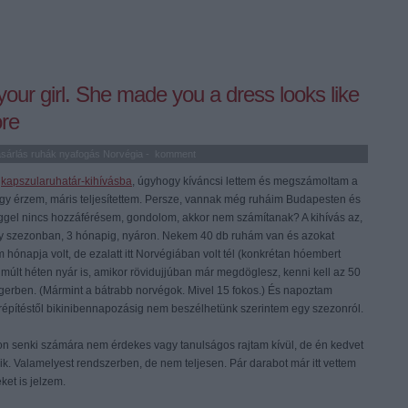
your girl. She made you a dress looks like
ore
sárlás
ruhák
nyafogás
Norvégia
-
komment
y
kapszularuhatár-kihívásba
, úgyhogy kíváncsi lettem és megszámoltam a
gy érzem, máris teljesítettem. Persze, vannak még ruháim Budapesten és
gel nincs hozzáférésem, gondolom, akkor nem számítanak? A kihívás az,
gy szezonban, 3 hónapig, nyáron. Nekem 40 db ruhám van és azokat
hónapja volt, de ezalatt itt Norvégiában volt tél (konkrétan hóembert
 múlt héten nyár is, amikor rövidujjúban már megdöglesz, kenni kell az 50
engerben. (Mármint a bátrabb norvégok. Mivel 15 fokos.) És napoztam
répítéstől bikinibennapozásig nem beszélhetünk szerintem egy szezonról.
gon senki számára nem érdekes vagy tanulságos rajtam kívül, de én kedvet
. Valamelyest rendszerben, de nem teljesen. Pár darabot már itt vettem
eket is jelzem.