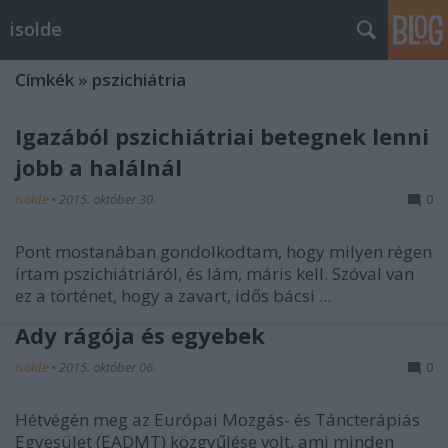
isolde
Címkék
»
pszichiátria
Igazából pszichiátriai betegnek lenni
jobb a halálnál
isolde
•
2015. október 30.
0
Pont mostanában gondolkodtam, hogy milyen régen
írtam pszichiátriáról, és lám, máris kell. Szóval van
ez a történet, hogy a zavart, idős bácsi ...
Ady rágója és egyebek
isolde
•
2015. október 06.
0
Hétvégén meg az Európai Mozgás- és Táncterápiás
Egyesület (EADMT) közgyűlése volt, ami minden