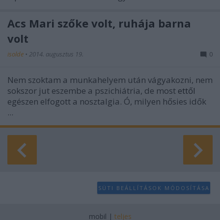
user protection.
Ács Mari szőke volt, ruhája barna
volt
isolde
•
2014. augusztus 19.
0
Nem szoktam a munkahelyem után vágyakozni, nem
sokszor jut eszembe a pszichiátria, de most
ettől
egészen elfogott a nosztalgia. Ó, milyen hősies idők
...
SÜTI BEÁLLÍTÁSOK MÓDOSÍTÁSA
mobil
|
teljes