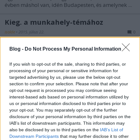
évben máshol van, idén Budapesten, és amelynek ...
Kieg. a munkahely-témához
isolde
•
2015. július 22.
0
Még van az az érv is, ami az egészségügyön kívül
Blog -
Do Not Process My Personal Information
dolgozó honfitársaink körében fel szokott időként
merülni,hogy tudniillik én felesküdtem meg ...
If you wish to opt-out of the sale, sharing to third parties, or
processing of your personal or sensitive information for
Át kell gondolnom az életemet
targeted advertising by us, please use the below opt-out
section to confirm your selection. Please note that after your
isolde
•
2015. július 18.
0
opt-out request is processed you may continue seeing
interest-based ads based on personal information utilized by
us or personal information disclosed to third parties prior to
Kaptam némi, ööö, híreket a munkahelyemről,
your opt-out. You may separately opt-out of the further
amelyeket anarchista hevületemmel hajlamos
disclosure of your personal information by third parties on the
vagyok részben a kisstílű intrika, részben a nagystílű
IAB’s list of downstream participants. This information may
...
also be disclosed by us to third parties on the
IAB’s List of
Downstream Participants
that may further disclose it to other