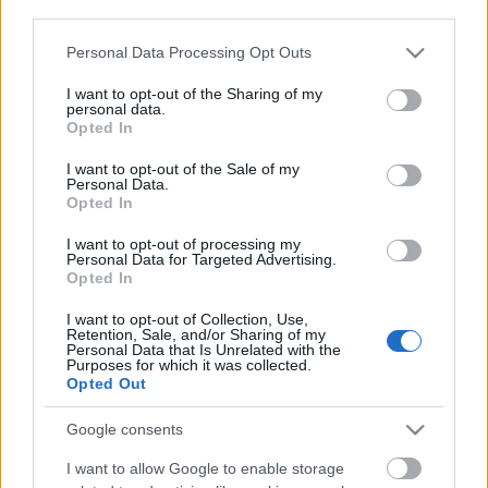
Eutanázia pszichés zavarokban, na
third parties.
jól van már
Please note that this website/app uses one or more Google
Personal Data Processing Opt Outs
services and may gather and store information including but
isolde
•
2015. július 07.
0
not limited to your visit or usage behaviour. You may click to
I want to opt-out of the Sharing of my
personal data.
grant or deny consent to Google and its third-party tags to
Opted In
Klassz és okos dolgokat mond az Unoka Zsolt ebben
use your data for below specified purposes in below Google
a
cikkben
. Igen hasonlóan gondolom én is.
consent section.
I want to opt-out of the Sale of my
Personal Data.
Opted In
Borzongjon régi elmeosztályok
I want to opt-out of processing my
fotóin!
Personal Data for Targeted Advertising.
Opted In
isolde
•
2015. június 03.
0
I want to opt-out of Collection, Use,
Retention, Sale, and/or Sharing of my
Témánknál maradva: nem kicsit démonizálja a
Personal Data that Is Unrelated with the
Purposes for which it was collected.
pszichiátriát
ez a bejegyzés
, ugyanakkor tényleg
Opted Out
nagyon jók a fotók. Meg a falanszterblog amúgy is ...
Google consents
A pszichiátriai gyógyszerekről
I want to allow Google to enable storage