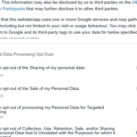
. This information may also be disclosed by us to third parties on the
IA
Participants
that may further disclose it to other third parties.
 Barbara a bányászok, kohászok, tűzoltók, tágabban egyéb, hirtelen
szakmák védőszentje. Szentté avatásához kezdetben a szokásos utat
 that this website/app uses one or more Google services and may gath
zakban akart keresztény leány lenni, amikor az még nem volt menő. Korunkat
including but not limited to your visit or usage behaviour. You may click 
lát egy toronyba záratta be feltehetően Grimm-meséken nevelkedett apja,
 to Google and its third-party tags to use your data for below specifi
ai témákról. Ehelyett a leány például kibulizta, hogy fürdőépületére a
ogle consent section.
ot vágjanak az építőmesterek, merthogymivel a Szentháromság. Borbálát a
akú toronnyal ábrázolják.
l Data Processing Opt Outs
ztorok bujtatták, majd elkapták a hatóságok és változatos módon kínozták,
enféle csodák történtek. Végül lefejezésre ítélték, amit saját apja hajtott
o opt-out of the Sharing of my personal data.
nfliktus ily szokatlan megoldása után apa hazafelé tartott a sikeres
In
 Így lett Borbála a hirtelen, váratlan halálesetek elleni védekezés szentje,
ikor az tűzzel is jár. Mondjuk az eredeti sztoriban Borbála éppenséggel
o opt-out of the Sale of my Personal Data.
tól, sőt, de ezt hagyjuk.
In
oznak a bányába való leszállás előtt és a
to opt-out of processing my Personal Data for Targeted
l, ami az ország utolsó mélyművelésű
ing.
bor van az előtérben. Az ország bányáiban
In
ányászimádság maradt fenn, ezeket Faller
 elég sokat röhögtem (Ethnográfia, 1942). A
o opt-out of Collection, Use, Retention, Sale, and/or Sharing
ersonal Data that Is Unrelated with the Purposes for which it
a után ugyanis a helységnevek ABC-
lected.