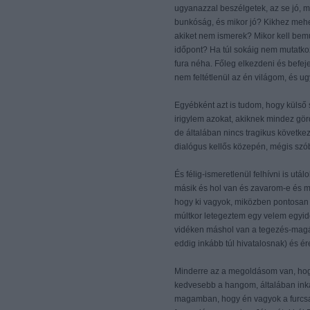
ugyanazzal beszélgetek, az se jó, 
bunkóság, és mikor jó? Kikhez mehe
akiket nem ismerek? Mikor kell bemu
időpont? Ha túl sokáig nem mutatkozo
fura néha. Főleg elkezdeni és befe
nem feltétlenül az én világom, és 
Egyébként azt is tudom, hogy külső
irigylem azokat, akiknek mindez gö
de általában nincs tragikus követke
dialógus kellős közepén, mégis szó
És félig-ismeretlenül felhívni is utál
másik és hol van és zavarom-e és m
hogy ki vagyok, miközben pontosan 
múltkor letegeztem egy velem egyidős
vidéken máshol van a tegezés-magá
eddig inkább túl hivatalosnak) és ér
Minderre az a megoldásom van, hogy 
kedvesebb a hangom, általában ink
magamban, hogy én vagyok a furcsa l