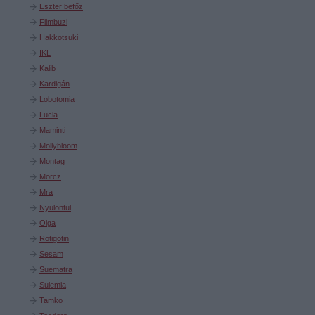
Eszter befőz
Filmbuzi
Hakkotsuki
IKL
Kalib
Kardigán
Lobotomia
Lucia
Maminti
Mollybloom
Montag
Morcz
Mra
Nyulontul
Olga
Rotigotin
Sesam
Suematra
Sulemia
Tamko