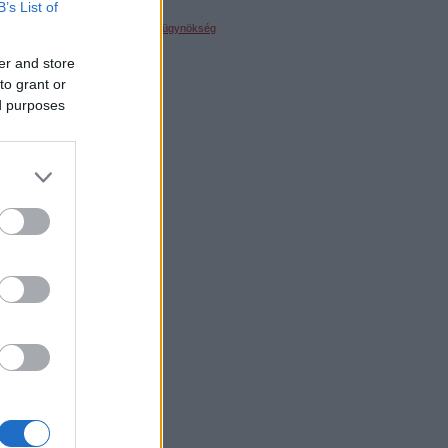
Extra köszönet
B’s List of
A designt a
Yummie médiaügynökség
szállította
er and store
to grant or
ed purposes