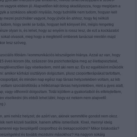
g gyorsan interjúzni pár emberrel, mielőtt ismét beszippant a szülés-
em vagyok ebben jó. Alapvetően két dolog akadályozza, hogy megírjam a
yik a szokásos alkotói rinyálás, hogy tudniillik nem tudom, hogyan kell
gy mezei pszichiáter vagyok, hogy jövök én ahhoz, hogy fej nélküli
 tudom, hogy senki se tudja, hogyan kell könyvet írni, mégis rengeteg
része olyan is, és lehet, hogy az enyém is rossz lesz, de ezt a kockázatot
ogy sokat olvasok, meg hogy a megfelelő emberek tanácsai mentén majd
kor lesz szöveg.
 szociális fóbiám / kommunikációs készségeim hiánya. Azzal az van, hogy
5 éves korom óta, százezer óra pszichoterápia meg az élettapasztalat,
megtévesztően úgy viselkedem, mint aki nem az. És ez egyébként működik
i: amikor kórházi osztályon dolgoztam, plusz csoportterápiákat tartottam,
csoportjait, és minden nap egész nap társas helyzetekben voltam, az kib
é voltam szociálisfóbiás a hétköznapi társas helyzetekben, mint a gyes alatt,
 vagy otthonról dolgoztam. Totál kijöttem a gyakorlatból és elfelejtettem,
n viselkedni (és ebből lehet látni, hogy ez nekem nem alapvető
eg.)
en, ami nehéz helyzet, de azért van, akinek semmiféle gondot nem okoz.
ik nem közeli barátok, hanem afféle ismerősök. Kivel, mennyi ideig
damenni egy beszélgető csoporthoz és bekapcsolódni? Mikor tolakodás?
 beszélgetést és tovább mozdulni másokhoz? Ha nagyon sokáig