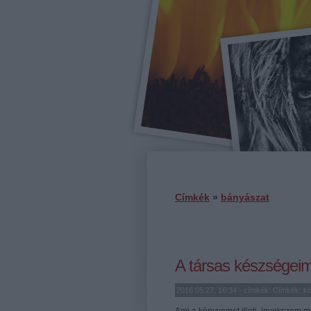
Címkék
»
bányászat
A társas készségeim
2016.05.27. 16:34 - címkék: Címkék:
k