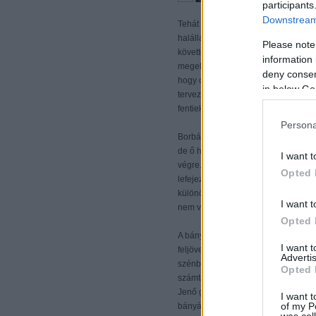
participants
Downstream 
Tehát Borbála, angol nyelvterületen
halállal rendszeresen szembenéző 
Please note
követte, hogy tudniillik olyan idős
information 
megelőzni veszélyes is lehet, Borbá
deny consent
hogy ott gondolkodjon tovább teológi
in below Go
tervezett kettő helyett három ablak
fentiek miatt gyakran egy három abl
Persona
Borbála megszökött a toronyból, pás
de ő hű maradt hitéhez, valamint mind
I want t
végre. Amikor azonban az ödipális ko
Opted 
lefejezésről, villám sújtotta halálra.
különös tekintettel az olyanokra, am
I want t
nem védett meg senkit a villámcsapás
Opted 
A bányászok tehát Borbálához imádk
I want 
feljövetelkor. Márkushegyen példáu
Advertis
szénbányája volt, ez a Borbála-szo
Opted 
számtalan szép, Borbálához szóló b
Jenő gyűjtötte össze cikkében, amin
I want t
of my P
bányászimádságok általános leírás
was col