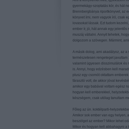
Ami a könyvemet illeti, igyekszem mé
gyermekágy-szoptatás kör, és hát n
Brennbergbánya riportkönyvet, az eg
könyvet írni, nem vagyok író, csak e
lovasokat lássak. Ezt tudom kezelni,
ember ír, jó, hát annak egy jelentős 
muszáj vállalni. Annyit tehetek, h
dolgozom a szövegen. Mármint, ami
A másik dolog, ami akadályoz, az a
természetesen rengeteget javultam 1
valamint ügyesen disszimulálok és 
is. Annyi, hogy edzésben kell maradn
plusz egy csomót oktattam emberek 
fárasztó volt, de akkor jóval kevésb
amikor egy babával voltam egész nap,
hogyan kell emberekkel, helyzetekbe
készségem, csak utólag tanultam m
Főleg az ún. koktélparti-helyzetekb
Amikor sok ember van egy helyen, ak
beszélget az ember? Mikor lehet o
Mikor és hogyan kell abbahagyni a