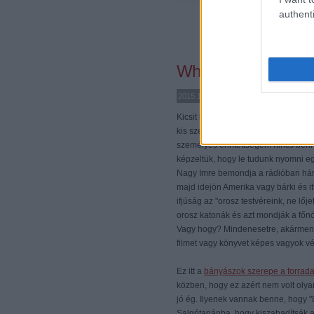
authenti
Where have all the
2015.11.18. 16:01 - címkék: Címkék:
bá
Kicsit hiteltelen leszek lassan azz
kis szelete érdekel. Az 56-os forra
személyes érintettségem nincs benn
képzeltük, hogy le tudunk nyomni eg
Nagy Imre bemondja a rádióban háro
majd idejön Amerika vagy bárki és 
ifjúság az "orosz testvéreink, ne lőj
orosz katonák és azt mondják a főnö
Vagy hogy? Mindenesetre, akármenny
filmet vagy könyvet képes vagyok vé
Ez itt a
bányászok szerepe a forrad
közben, hogy ez azért nem volt olyan
jó ég. Ilyenek vannak benne, hogy "
Salgótarjánba, hogy kiszabadítsák a