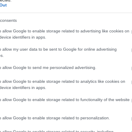
égies fohászok, Aknaszlatinán így
Out
pozok izgatottan a B betűhoz,
, sem munkából jövet nem imádkoznak".
.
consents
o allow Google to enable storage related to advertising like cookies on
csap belétek a villám
használjuk ki e szent leányra való emlékezést arra,
evice identifiers in apps.
o allow my user data to be sent to Google for online advertising
s.
to allow Google to send me personalized advertising.
o allow Google to enable storage related to analytics like cookies on
evice identifiers in apps.
o allow Google to enable storage related to functionality of the website
o allow Google to enable storage related to personalization.
o allow Google to enable storage related to security, including