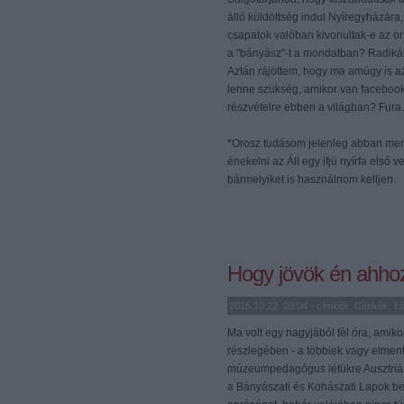
álló küldöttség indul Nyíregyházár
csapatok valóban kivonultak-e az o
a "bányász"-t a mondatban? Radikál
Aztán rájöttem, hogy ma amúgy is az
lenne szükség, amikor van facebook. 
részvételre ebben a világban? Fura
*Orosz tudásom jelenleg abban merül 
énekelni az Áll egy ifjú nyírfa első
bármelyiket is használnom kelljen.
Hogy jövök én ahhoz,
2015.10.22. 20:04 - címkék: Címkék:
k
Ma volt egy nagyjából fél óra, amik
részlegében - a többiek vagy elmen
múzeumpedagógus létükre Ausztriába
a Bányászati és Kohászati Lapok bek