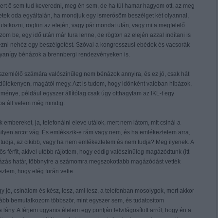
mert ő sem tud keveredni, meg én sem, de ha túl hamar hagyom ott, az meg
tek oda egyáltalán, ha mondjuk egy ismerősöm beszélget két olyannal,
tatkozni, rögtön az elején, vagy pár mondat után, vagy mi a megfelelő
m be, egy idő után már fura lenne, de rögtön az elején azzal indítani is
jezni nehéz egy beszélgetést. Szóval a kongresszusi ebédek és vacsorák
ugyanígy bénázok a brennbergi rendezvényeken is.
 szemlélő számára valószínűleg nem bénázok annyira, és ez jó, csak hát
rdülékenyen, magától megy. Azt is tudom, hogy időnként valóban hibázok,
zménye, például egyszer állítólag csak úgy otthagytam az IKL-t egy
ba áll velem még mindig.
ok embereket, ja, telefonálni eleve utálok, mert nem látom, mit csinál a
ilyen arcot vág. És emlékszik-e rám vagy nem, és ha emlékeztetem arra,
tudja, az cikibb, vagy ha nem emlékeztetem és nem tudja? Meg ilyenek. A
 férfit, akivel utóbb rájöttem, hogy eddig valószínűleg magázódtunk (itt
zás határ, többnyire a számomra megszokottabb magázódást vették
eztem, hogy elég furán vette.
jó, csinálom és kész, lesz, ami lesz, a telefonban mosolygok, mert akkor
ább bemutatkozom többször, mint egyszer sem, és tudatosítom
ány. A férjem ugyanis életem egy pontján felvilágosított arról, hogy én a