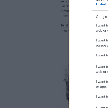
sorrendjében következnek a szép, r
Opted 
imádkoztak, Baglyasalján amúgy, la
"Brennbergbánya: sem leszálláskor
Ennyi, érted. Bocs, Borbála, sietünk
Google 
I want t
Tehát akkor
küldjetek pénzt és nem 
web or d
hogy valami jót cselekedjük.
I want t
purpose
I want 
I want t
web or d
I want t
or app.
I want t
I want t