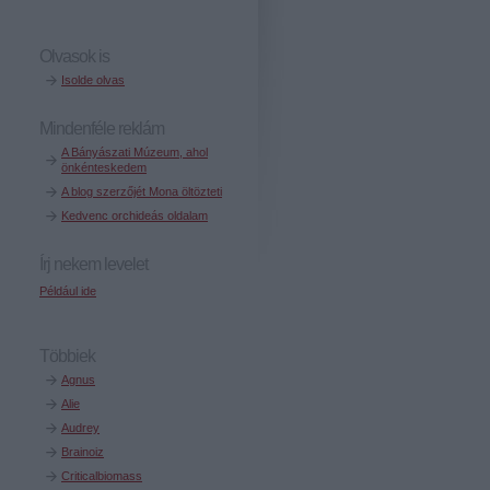
Olvasok is
Isolde olvas
Mindenféle reklám
A Bányászati Múzeum, ahol
önkénteskedem
A blog szerzőjét Mona öltözteti
Kedvenc orchideás oldalam
Írj nekem levelet
Például ide
Többiek
Agnus
Alie
Audrey
Brainoiz
Criticalbiomass