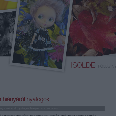
 hiányáról nyafogok
önyv
emberek
nyafogás
bányászat
-
komment