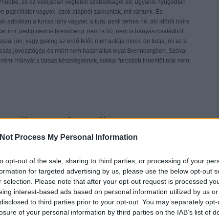
 Phoebe, és ez valójában végtelen szabadságot ad, ugyanis nyugodtan
e pszichiáter vagyok, azok alapból zakkantak, mit vártunk. És
 adódóan a furcsa lány vagyok: a fura, pesti terhes nő, aki időről időre
kar írni, pedig nem is brennbergi, nem is író, nem is bányászcsaládból
szal jön, vagy gyalog az erdő felől, mert autója nincs, de tudja, mi az a
árcsás jövesztőgép és miért nem használtak olyat Brennbergben. Szóval
némi hiányát a társas készségeknek, sokkal furcsább innentől már nem
 apját, szentté avatták
Not Process My Personal Information
ányászat
jó ügy
Brennberg
-
komment
újságírás kimosta az agyamat, nem tudtam ellenállni. Szóval ma van Szent
to opt-out of the sale, sharing to third parties, or processing of your per
ntje, hogy támogassátok bármilyen kis összeggel anyagilag a
Központi
formation for targeted advertising by us, please use the below opt-out s
a közvetlen link a Paypal oldalukra. Update: Jó, bocs, én kétszer is
r selection. Please note that after your opt-out request is processed y
m sikerült, úgyhogy most fogom és berakom a gombot. E:
eing interest-based ads based on personal information utilized by us or
disclosed to third parties prior to your opt-out. You may separately opt-
losure of your personal information by third parties on the IAB’s list of