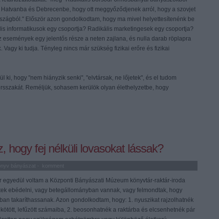
a, Hatvanba és Debrecenbe, hogy ott meggyőződjenek arról, hogy a szovjet
rszágból." Először azon gondolkodtam, hogy ma mivel helyettesítenénk be
is informatikusok egy csoportja? Radikális marketingesek egy csoportja?
 események egy jelentős része a neten zajlana, és nulla darab röplapra
Vagy ki tudja. Tényleg nincs már szükség fizikai erőre és fizikai
.
ki, hogy "nem hiányzik senki", "elvtársak, ne lőjetek", és el tudom
 versszakát. Reméljük, sohasem kerülök olyan élethelyzetbe, hogy
 hogy fej nélküli lovasokat lássak?
önyv
bányászat
-
komment
or egyedül voltam a Központi Bányászati Múzeum könyvtár-raktár-iroda
tek ebédelni, vagy betegállományban vannak, vagy felmondtak, hogy
n takaríthassanak. Azon gondolkodtam, hogy: 1. nyuszikat rajzolhatnék
ötött, lefűzött számaiba, 2. beosonhatnék a raktárba és elcsenhetnék pár