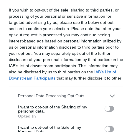
If you wish to opt-out of the sale, sharing to third parties, or
processing of your personal or sensitive information for
targeted advertising by us, please use the below opt-out
section to confirm your selection. Please note that after your
opt-out request is processed you may continue seeing
Embrace the dark become the dark
interest-based ads based on personal information utilized by
us or personal information disclosed to third parties prior to
isolde
•
2025. november 22.
0
your opt-out. You may separately opt-out of the further
disclosure of your personal information by third parties on the
IAB’s list of downstream participants. This information may
Elmondom, min húztam fel magam legutóbb és mit
also be disclosed by us to third parties on the
IAB’s List of
ne mondjatok az orvosnál.
Downstream Participants
that may further disclose it to other
Nyugisan dolgozom a szomszéd szakrendelőben,
third parties.
ahol szoktam kisegíteni, ...
Please note that this website/app uses one or more Google
Personal Data Processing Opt Outs
services and may gather and store information including but
not limited to your visit or usage behaviour. You may click to
I want to opt-out of the Sharing of my
personal data.
grant or deny consent to Google and its third-party tags to
Opted In
use your data for below specified purposes in below Google
consent section.
I want to opt-out of the Sale of my
Personal Data.