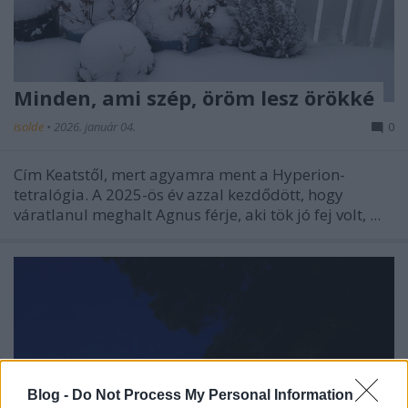
Minden, ami szép, öröm lesz örökké
isolde
•
2026. január 04.
0
Cím Keatstől, mert agyamra ment a Hyperion-
tetralógia. A 2025-ös év azzal kezdődött, hogy
váratlanul meghalt Agnus férje, aki tök jó fej volt, ...
Blog -
Do Not Process My Personal Information