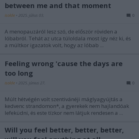
between me and that moment
isolde
•
2025. július 03.
0
A menopauzáról lesz szó, de először röviden a
lóbabról. Tehát az utca túloldala most így néz ki, és
a múltkor igazatok volt, hogy az lóbab ...
Feeling wrong 'cause the days are
too long
isolde
•
2025. június 27.
0
Múlt hétvégén volt szentivánéji máglyagyújtás a
kedvenc strandomon*, a gyerekek nem hajlandóak
lefeküdni, és este tízkor nem látjuk rendesen a ...
Will you feel better, better, better,