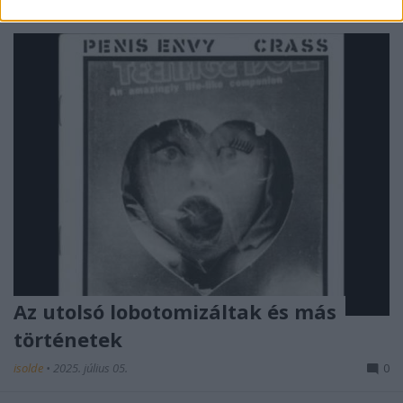
Az utolsó lobotomizáltak és más
történetek
isolde
•
2025. július 05.
0