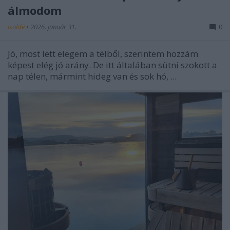
álmodom
isolde
•
2026. január 31.
0
Jó, most lett elegem a télből, szerintem hozzám
képest elég jó arány. De itt általában sütni szokott a
nap télen, mármint hideg van és sok hó, ...