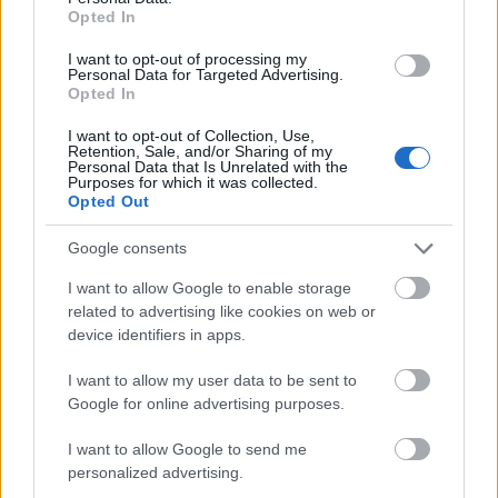
Opted In
I want to opt-out of processing my
Personal Data for Targeted Advertising.
Opted In
I want to opt-out of Collection, Use,
Retention, Sale, and/or Sharing of my
Personal Data that Is Unrelated with the
Purposes for which it was collected.
Opted Out
Az ég és föld nem emberi: néki a
Google consents
dolgok, mint szalma-kutyák
I want to allow Google to enable storage
isolde
•
2025. november 16.
0
related to advertising like cookies on web or
device identifiers in apps.
Mindenki szarul van vagy meg van őrülve, vannak
ezek a hetek. Az összes osztályunkon bentfekvő
I want to allow my user data to be sent to
páciens rosszabbul van, és a szakrendelőbe is félve
Google for online advertising purposes.
...
I want to allow Google to send me
personalized advertising.