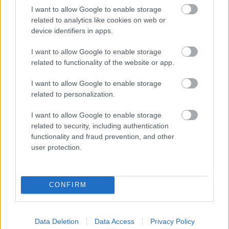
I want to allow Google to enable storage
related to analytics like cookies on web or
device identifiers in apps.
I want to allow Google to enable storage
related to functionality of the website or app.
I want to allow Google to enable storage
related to personalization.
I want to allow Google to enable storage
related to security, including authentication
functionality and fraud prevention, and other
Hajózni márpedig muszáj
user protection.
isolde
•
2025. november 08.
0
CONFIRM
Nyáron azt mondta valaki, talán Viktor, vagy Lucia,
de inkább mégis Viktor, a teraszunkon, hogy
hülyeségnek tűnik kreatív írás-kurzusra mennem,
Data Deletion
Data Access
Privacy Policy
mert ...