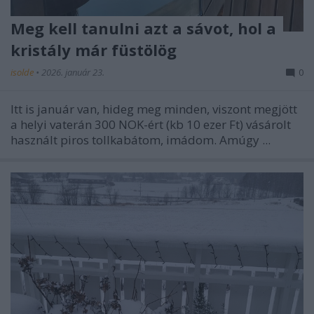
Meg kell tanulni azt a sávot, hol a
kristály már füstölög
isolde
•
2026. január 23.
0
Itt is január van, hideg meg minden, viszont megjött
a helyi vaterán 300 NOK-ért (kb 10 ezer Ft) vásárolt
használt piros tollkabátom, imádom. Amúgy ...