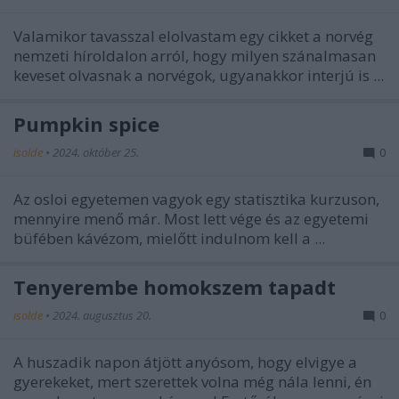
Valamikor tavasszal elolvastam egy cikket a norvég
nemzeti híroldalon arról, hogy milyen szánalmasan
keveset olvasnak a norvégok, ugyanakkor interjú is ...
Pumpkin spice
isolde
•
2024. október 25.
0
Az osloi egyetemen vagyok egy statisztika kurzuson,
mennyire menő már. Most lett vége és az egyetemi
büfében kávézom, mielőtt indulnom kell a ...
Tenyerembe homokszem tapadt
isolde
•
2024. augusztus 20.
0
A huszadik napon átjött anyósom, hogy elvigye a
gyerekeket, mert szerettek volna még nála lenni, én