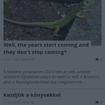
Well, the years start coming and
they don't stop coming*
isolde
•
2025. január 04.
0
A kedvenc pillanatom 2024-ben az volt, amikor
sétáltam Újlipótvárosban és esett az eső. A Briósból,
ahol a Norvégtanárnővel épp megittam kb ...
Kezdjük a könyvekkel
isolde
•
2025. január 02.
0