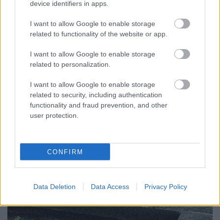
device identifiers in apps.
I want to allow Google to enable storage
related to functionality of the website or app.
All we need to do is make sure we
I want to allow Google to enable storage
keep talking
related to personalization.
isolde
•
2025. március 29.
0
I want to allow Google to enable storage
related to security, including authentication
Meg még a társas kapcsolataimról kell mesélnem,
functionality and fraud prevention, and other
mert a múltkor kérdeztétek kommentben és az kb
user protection.
nyolc hónappal ezelőtt volt, meg mert "embereknek
van ...
CONFIRM
Data Deletion
Data Access
Privacy Policy