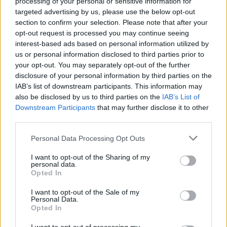
processing of your personal or sensitive information for
will you feel anything at all
targeted advertising by us, please use the below opt-out
section to confirm your selection. Please note that after your
isolde
•
2025. június 08.
0
opt-out request is processed you may continue seeing
interest-based ads based on personal information utilized by
us or personal information disclosed to third parties prior to
A legfurább az volt Thaiföldön, hogy milyen hamar
your opt-out. You may separately opt-out of the further
visszaváltoztam. Van ez a dolog, hogy Norvégiában
disclosure of your personal information by third parties on the
ilyen normálisan, szakmaian, visszafogottan ...
IAB’s list of downstream participants. This information may
also be disclosed by us to third parties on the
IAB’s List of
Downstream Participants
that may further disclose it to other
third parties.
Please note that this website/app uses one or more Google
Personal Data Processing Opt Outs
services and may gather and store information including but
not limited to your visit or usage behaviour. You may click to
I want to opt-out of the Sharing of my
personal data.
grant or deny consent to Google and its third-party tags to
Opted In
use your data for below specified purposes in below Google
consent section.
I want to opt-out of the Sale of my
Personal Data.
Opted In