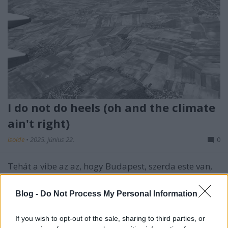
I do not do heels (oh and the climate
ain't right)
isolde
•
2025. június 22.
0
Tehát a vibe az az, hogy Budapest, szerda este van,
sötét, tizenegy körül, dobozos Soproni Démont
lóbálok a kezemben és kortyolgatom menet közben
Blog -
Do Not Process My Personal Information
a ...
If you wish to opt-out of the sale, sharing to third parties, or
Will you feel better, better, better,