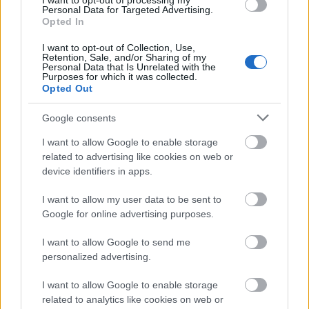
I want to opt-out of processing my
Personal Data for Targeted Advertising.
Opted In
Káposzta, bogár, hírnév és vagyon
I want to opt-out of Collection, Use,
Retention, Sale, and/or Sharing of my
isolde
•
2025. május 29.
0
Personal Data that Is Unrelated with the
Purposes for which it was collected.
Opted Out
Breaking: a házunkkal szembeni szántóföldön eddig
minden évben valamilyen gabonát termeltek (talán
Google consents
búzát, de bevallom, nem mentem le a kis ...
I want to allow Google to enable storage
related to advertising like cookies on web or
device identifiers in apps.
I want to allow my user data to be sent to
Google for online advertising purposes.
I want to allow Google to send me
personalized advertising.
I want to allow Google to enable storage
related to analytics like cookies on web or