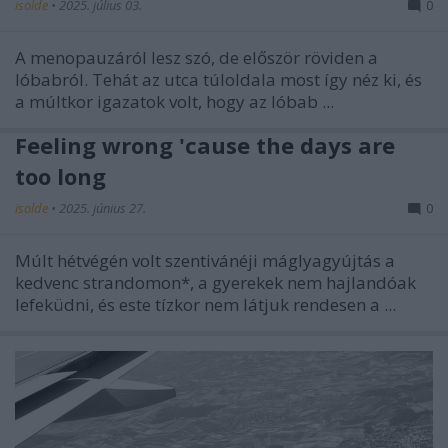
isolde
•
2025. július 03.
0
A menopauzáról lesz szó, de először röviden a
lóbabról. Tehát az utca túloldala most így néz ki, és
a múltkor igazatok volt, hogy az lóbab ...
Feeling wrong 'cause the days are
too long
isolde
•
2025. június 27.
0
Múlt hétvégén volt szentivánéji máglyagyújtás a
kedvenc strandomon*, a gyerekek nem hajlandóak
lefeküdni, és este tízkor nem látjuk rendesen a ...