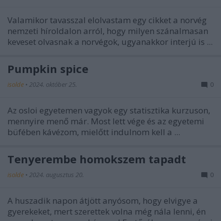
Valamikor tavasszal elolvastam egy cikket a norvég
nemzeti híroldalon arról, hogy milyen szánalmasan
keveset olvasnak a norvégok, ugyanakkor interjú is ...
Pumpkin spice
isolde
•
2024. október 25.
0
Az osloi egyetemen vagyok egy statisztika kurzuson,
mennyire menő már. Most lett vége és az egyetemi
büfében kávézom, mielőtt indulnom kell a ...
Tenyerembe homokszem tapadt
isolde
•
2024. augusztus 20.
0
A huszadik napon átjött anyósom, hogy elvigye a
gyerekeket, mert szerettek volna még nála lenni, én