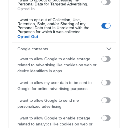
I want to opt-out of processing my
Personal Data for Targeted Advertising.
Opted In
Káposzta, bogár, hírnév és vagyon
I want to opt-out of Collection, Use,
Retention, Sale, and/or Sharing of my
isolde
•
2025. május 29.
0
Personal Data that Is Unrelated with the
Purposes for which it was collected.
Opted Out
Breaking: a házunkkal szembeni szántóföldön eddig
minden évben valamilyen gabonát termeltek (talán
Google consents
búzát, de bevallom, nem mentem le a kis ...
I want to allow Google to enable storage
related to advertising like cookies on web or
device identifiers in apps.
I want to allow my user data to be sent to
Google for online advertising purposes.
I want to allow Google to send me
personalized advertising.
I want to allow Google to enable storage
related to analytics like cookies on web or