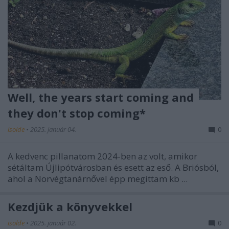
Well, the years start coming and
they don't stop coming*
isolde
•
2025. január 04.
0
A kedvenc pillanatom 2024-ben az volt, amikor
sétáltam Újlipótvárosban és esett az eső. A Briósból,
ahol a Norvégtanárnővel épp megittam kb ...
Kezdjük a könyvekkel
isolde
•
2025. január 02.
0