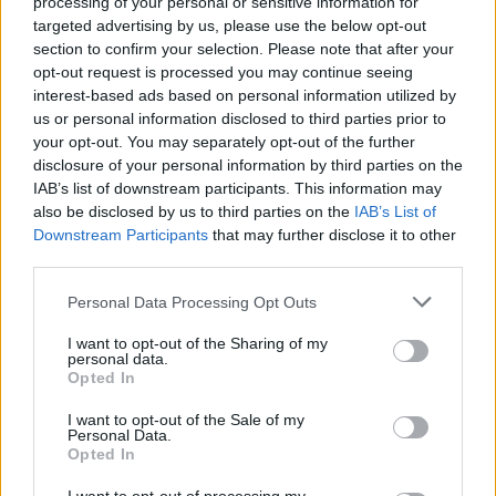
processing of your personal or sensitive information for
will you feel anything at all
targeted advertising by us, please use the below opt-out
section to confirm your selection. Please note that after your
isolde
•
2025. június 08.
0
opt-out request is processed you may continue seeing
interest-based ads based on personal information utilized by
us or personal information disclosed to third parties prior to
A legfurább az volt Thaiföldön, hogy milyen hamar
your opt-out. You may separately opt-out of the further
visszaváltoztam. Van ez a dolog, hogy Norvégiában
disclosure of your personal information by third parties on the
ilyen normálisan, szakmaian, visszafogottan ...
IAB’s list of downstream participants. This information may
also be disclosed by us to third parties on the
IAB’s List of
Downstream Participants
that may further disclose it to other
third parties.
Please note that this website/app uses one or more Google
Personal Data Processing Opt Outs
services and may gather and store information including but
not limited to your visit or usage behaviour. You may click to
I want to opt-out of the Sharing of my
personal data.
grant or deny consent to Google and its third-party tags to
Opted In
use your data for below specified purposes in below Google
consent section.
I want to opt-out of the Sale of my
Personal Data.
Opted In