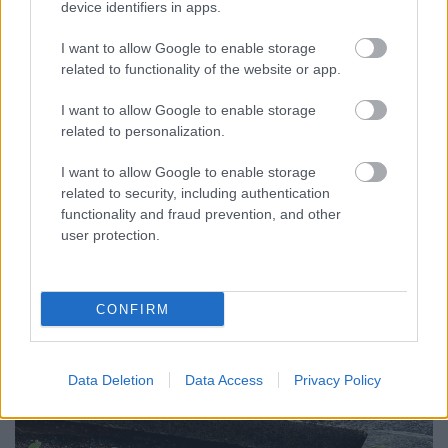
device identifiers in apps.
I want to allow Google to enable storage
related to functionality of the website or app.
All we need to do is make sure we
I want to allow Google to enable storage
keep talking
related to personalization.
isolde
•
2025. március 29.
0
I want to allow Google to enable storage
related to security, including authentication
Meg még a társas kapcsolataimról kell mesélnem,
functionality and fraud prevention, and other
mert a múltkor kérdeztétek kommentben és az kb
user protection.
nyolc hónappal ezelőtt volt, meg mert "embereknek
van ...
CONFIRM
Data Deletion
Data Access
Privacy Policy