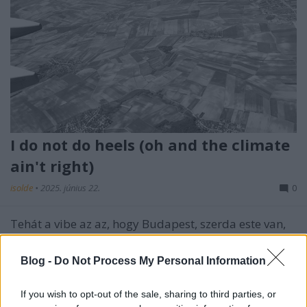
I do not do heels (oh and the climate
ain't right)
isolde
•
2025. június 22.
0
Tehát a vibe az az, hogy Budapest, szerda este van,
sötét, tizenegy körül, dobozos Soproni Démont
lóbálok a kezemben és kortyolgatom menet közben
Blog -
Do Not Process My Personal Information
a ...
If you wish to opt-out of the sale, sharing to third parties, or
Will you feel better, better, better,