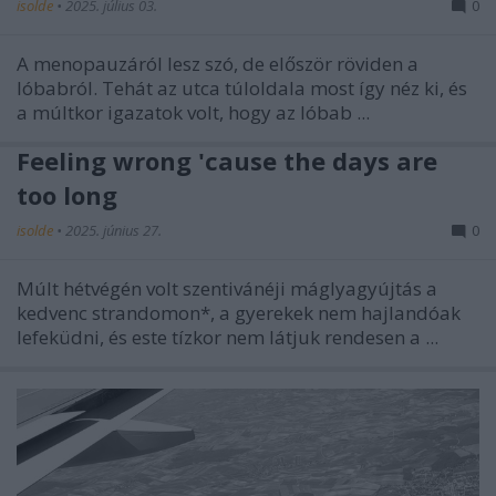
isolde
•
2025. július 03.
0
A menopauzáról lesz szó, de először röviden a
lóbabról. Tehát az utca túloldala most így néz ki, és
a múltkor igazatok volt, hogy az lóbab ...
Feeling wrong 'cause the days are
too long
isolde
•
2025. június 27.
0
Múlt hétvégén volt szentivánéji máglyagyújtás a
kedvenc strandomon*, a gyerekek nem hajlandóak
lefeküdni, és este tízkor nem látjuk rendesen a ...