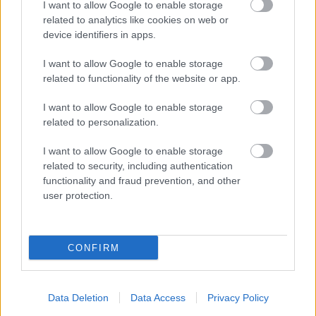
melyeknek hasa a Város tornyait éri, pocsolyákat és
I want to allow Google to enable storage
"szemlátomást nemsoproni" járókelőket kerülgetve,
related to analytics like cookies on web or
az idióta elektromosrollerezők miatt olykor
device identifiers in apps.
életveszéllyel dacolva tettük meg a tízpercesnél is
I want to allow Google to enable storage
rövidebb utat, a Lenck-átjárón mentünk keresztül,
related to functionality of the website or app.
különös érzés volt a macskaköveken járás a nemrég,
harántsüllyedésem és talán emiatt már napi
I want to allow Google to enable storage
rendszerességgel hasogató derékfájásom
related to personalization.
ellensúlyozására vásárolt barefoot-cipőmben,
megkerülve az Orsolya-tér kútját, ráfordultunk a
I want to allow Google to enable storage
Templom utcára és már ott is voltunk a Bünker
related to security, including authentication
János Rajnárd közben, a könyvesbolt előtt elsiettünk
functionality and fraud prevention, and other
az esős idő miatt zöld vitorlavászonnal letakart
user protection.
leárazottkönyves-ládák mellett, és beléptünk a
boltba, a Zsuzsa állt a pult mögött, nem
vesztegettem az időt magyarázkodásra, "adjál
CONFIRM
gyorsan valami Krasznahorkait", mondtam neki,
röhögtünk, de közben olyan gyors, mindenfajta
gondolkodás és tétovázás nélküli, és természetes ívű
Data Deletion
Data Access
Privacy Policy
kézmozdulattal, mintha mindvégig a kezében