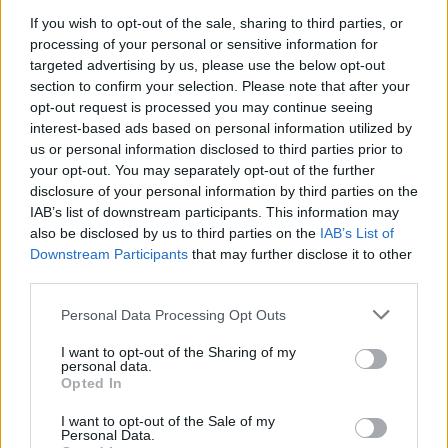
változtatta meg a délután további folyását, "hallod,
amíg masszázson voltunk, a Krasznahorkai
If you wish to opt-out of the sale, sharing to third parties, or
processing of your personal or sensitive information for
megkapta a Nobel-díjat", amiből még én, az
targeted advertising by us, please use the below opt-out
eredetileg kisvárosi, és röpke pár évtizedes
section to confirm your selection. Please note that after your
budapesti létet követően ismét, csak most norvég
opt-out request is processed you may continue seeing
kisvárosivá vált asszonyság is rájöttem, hogy nagy
interest-based ads based on personal information utilized by
valószínűséggel, ha varrásai mentén rohamosan
us or personal information disclosed to third parties prior to
bomló világunk legalapvetőbb törvényeinek és az
your opt-out. You may separately opt-out of the further
ésszerűség pilléreinek még hinni lehet, akkor az
disclosure of your personal information by third parties on the
irodalmi Nobelről beszél, "hát az baj, mert nem
IAB’s list of downstream participants. This information may
olvastam tőle semmit", mondtam és azzal a
also be disclosed by us to third parties on the
IAB’s List of
lendülettel felhajtottam az egész bögre
Downstream Participants
that may further disclose it to other
"Gondtalanság"-ot: hiszen számomra, kisgyerekes
third parties.
anyukaként és pszichiáterként a világegyetem, így e
pillanat is, nem más, mint megoldandó problémák
Please note that this website/app uses one or more Google
Personal Data Processing Opt Outs
sorozata - e problémák nyomasztó többsége persze
services and may gather and store information including but
not limited to your visit or usage behaviour. You may click to
I want to opt-out of the Sharing of my
az "egyszerű ember számára" megoldhatatlan, és
personal data.
grant or deny consent to Google and its third-party tags to
többnyire csupán az elkerülhetetlenbe beletörődve
Opted In
use your data for below specified purposes in below Google
és bele nem roskadni próbálva szemlélhetem
consent section.
világunk nárcisztikus férfiurainak felelőtlen
I want to opt-out of the Sale of my
Personal Data.
randalírozását és ezzel párhuzamosan a