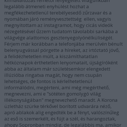
klímaváltozás rémétől fenyegetett világunkban
legalább átmeneti enyhülést hozhat a
megfékezhetetlenül terebélyesedő zűrzavar és a
nyomában járó reményvesztettség ellen, vagyis
megnyitottam az instagramot, hogy cicás videók
nézegetésével űzzem tudatom távolabbi sarkába a
világvége alattomos gesztenyegolyónélküliségét.
Férjem már korábban a telefonjába merülvén bénult
belenyugvással pörgette a híreket, az irtóztató jövő,
a felidézhetetlen múlt, a kiszámíthatatlan
hétköznapok érthetetlen lenyomatait, újságíróként
abba az általam már születésemkor elengedett
illúzióba ringatva magát, hogy nem csupán
lehetséges, de fontos is kérlelhetetlenül
informálódni, megérteni, ami még megérthető,
megnevezni, ami e "sötéten gomolygó világ
illékonyságában" megnevezhető maradt. A Korona
üzletház szürke térkővel borított udvarára néző,
apró ablakok alig engedték be a fényt, valószínűleg
az eső is szemerkélt, és fújt a szél, és harangoztak,
ahogy Sopronban mindig, de legalábbis ma, amikor