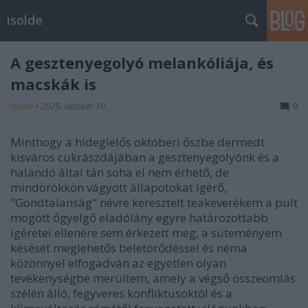
isolde
A gesztenyegolyó melankóliája, és
macskák is
isolde
•
2025. október 10.
0
Minthogy a hideglelős októberi őszbe dermedt
kisváros cukrászdájában a gesztenyegolyónk és a
halandó által tán soha el nem érhető, de
mindörökkön vágyott állapotokat ígérő,
"Gondtalanság" névre keresztelt teakeverékem a pult
mögött őgyelgő eladólány egyre határozottabb
ígéretei ellenére sem érkezett meg, a süteményem
késését meglehetős beletörődéssel és néma
közönnyel elfogadván az egyetlen olyan
tevékenységbe merültem, amely a végső összeomlás
szélén álló, fegyveres konfliktusoktól és a