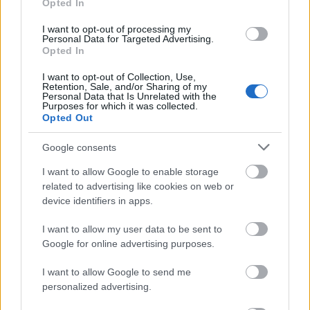
Opted In
mesterséges intelligencia "riasztó térnyerését", de
ezt, ezt itt, ezt a mai, októberi, csütörtöki problémát -
I want to opt-out of processing my
Personal Data for Targeted Advertising.
tudniillik azt, hogy amikor majd a hétfő reggeli
Opted In
meetingen a norvég kollégáim megkérdezik,
olvastam-e Krasznahorkait és milyen, akkor
I want to opt-out of Collection, Use,
szégyenszemre és a Vereckei-hágótól idáig minden
Retention, Sale, and/or Sharing of my
Personal Data that Is Unrelated with the
dicső ősömet dicstelenül elárulván be kell vallanom,
Purposes for which it was collected.
hogy nem, esetleg megaláztatásomat tovább
Opted Out
fokozandó, még hozzátehetek valami gyáva
Google consents
mentegetőzést, "de láttam a filmet" - ezt a
problémát most, időt nem vesztegetve és céltudattal
I want to allow Google to enable storage
cselekedve meg tudtam oldani, "menjünk gyorsan a
related to advertising like cookies on web or
Cédrusba", mondtam, és férjem, aki csaknem
device identifiers in apps.
negyvenévnyi ismeretségünk folytán kihallotta
hangomból a megmásíthatatlan elhatározást,
I want to allow my user data to be sent to
csupán pillanatokig tartó drámai csöndet követően
Google for online advertising purposes.
már tömte is a szájába túrósrétese utolsó morzsáit
és kérte a számlát.
I want to allow Google to send me
personalized advertising.
Szemerkélő esőben, súlyos, szürke fellegek alatt,