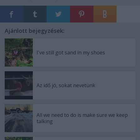
Ajánlott bejegyzések:
I've still got sand in my shoes
Az idő jó, sokat nevetünk
All we need to do is make sure we keep
talking