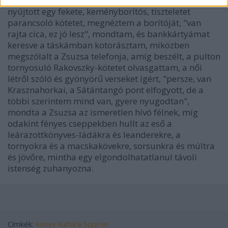
tartotta volna a könyvet a pult alatt, már oda is
nyújtott egy fekete, keményborítós, tiszteletet
parancsoló kötetet, megnéztem a borítóját, "van
rajta cica, ez jó lesz", mondtam, és bankkártyámat
keresve a táskámban kotorásztam, miközben
megszólalt a Zsuzsa telefonja, amíg beszélt, a pulton
tornyosuló Rakovszky-kötetet olvasgattam, a női
létről szóló és gyönyörű verseket ígért, "persze, van
Krasznahorkai, a Sátántangó pont elfogyott, de a
többi szerintem mind van, gyere nyugodtan",
mondta a Zsuzsa az ismeretlen hívó félnek, míg
odakint fényes cseppekben hullt az eső a
leárazottkönyves-ládákra és leanderekre, a
tornyokra és a macskakövekre, sorsunkra és múltra
és jövőre, mintha egy elgondolhatatlanul távoli
istenség zuhanyozna.
Címkék:
könyv
kultúra
Sopron