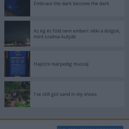
Embrace the dark become the dark
Az ég és föld nem emberi: néki a dolgok,
mint szalma-kutyák
Hajózni márpedig muszáj
I've still got sand in my shoes