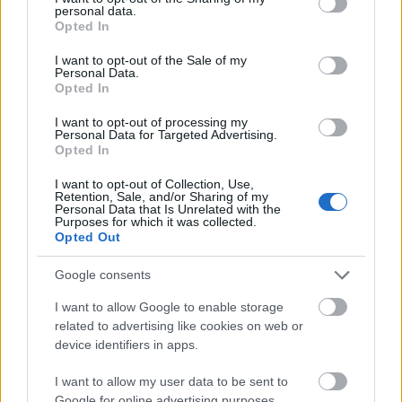
sehova. Ha piros országból megyek vissza, akkor 10
personal data.
grant or deny consent to Google and its third-party tags to
nap karantén, aminek bele kell férnie a szabiba /
Opted In
use your data for below specified purposes in below Google
iskolakezdés előtt, Ausztriában mennek felfele a
consent section.
I want to opt-out of the Sale of my
számok, bármikor piros lehet és az szívás, és ezért
Personal Data.
végül holnap megyünk vissza. Jó, kibírjuk, de azért a
Opted In
koronavírus miatti utazási korlátozások alaposan
betettek az egész norvég projektünknek, ami azon
I want to opt-out of processing my
Personal Data for Targeted Advertising.
alapult, hogy majd rendszeresen hazajárunk meg
Opted In
minden hétvégén más jön ki minket meglátogatni,
aha. Amúgy nem
megmondtam 2017-ben
, hogy
I want to opt-out of Collection, Use,
Retention, Sale, and/or Sharing of my
majd visszahúzzák a vasfüggönyt és nem lehet csak
Personal Data that Is Unrelated with the
úgy utazgatni? Ugyanitt azt is megmondtam, hogy
Purposes for which it was collected.
Opted Out
majd tetováltatok egy cikláment a bokámra és
Norvégiába költözöm, szóval jobb, ha mindent
Google consents
elhisztek nekem ezentúl.
I want to allow Google to enable storage
related to advertising like cookies on web or
device identifiers in apps.
I want to allow my user data to be sent to
Google for online advertising purposes.