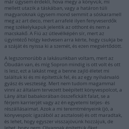
már úgysem érdekli, hova megy a könyvük, mi
mellett utazik a táskában, vagy a határon túli
magyaroknak úgysem mond semmit a sóskaramell
meg az art deco, mert arrafelé ilyen fenyveserdők
meg székelykapuk jelentik az otthont és nem a
macskakő. A Fiú az útlevélképén sír, mert az
ügyintéző hölgy kedvesen arra kérte, hogy csukja be
a száját és nyissa ki a szemét, és ezen megsértődött.
A legszomorúbb a lakásunkban voltam, mert az
Óbudán van, és míg Sopron mindig is ott volt és ott
is lesz, ezt a lakást meg a benne zajló életet mi
találtuk ki és mi építettük fel, és az egy nyilvánvaló
gyász és veszteség. Mert nem tudom magammal
vinni az általam tervezett beépített könyvespolcot, a
Lány által babakorában összefickált falat, se a
férjem karrierjét vagy az én egyetemi teljes- és
részállásaimat. Azok a mi teremtményeink (jó, a
könyvespolc igazából az asztalosé) és ott maradtak,
és lehet, hogy egyszer visszajövünk hozzájuk, de
lehet, hogy nem. Olyannak építettük őket,