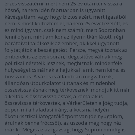
érzés visszatérni, mert nem 25 év után tér vissza a
hősnő, hanem idén februárban is ugyanitt
kávézgattam, vagy hogy biztos azért, mert igazából
nem is most költöztem el, hanem 25 évvel ezelőtt, és
ez mind így van, csak nem számít, mert Sopronban
lenni olyan, mint amikor az ilyen ritkán látott, régi
barátaival találkozik az ember, akikkel ugyanott
folytatjátok a beszélgetést. Persze, megváltoznak az
emberek is az évek során, idegesítővé válnak meg
politikai nézeteik lesznek, meghíznak, mindenféle
hülyeséget csinálnak a hajukkal, amit nem kéne, és
bosszant is. A város is állandóan megváltozik,
állandóan útburkolatot újítanak és mindenhol
összevissza ásnak meg térköveznek, mondjuk itt már
a kelták is összevissza ástak, a rómaiak is
összevissza térköveztek, a Várkerületen a jóég tudja,
éppen mi a haladási irány, a kocsma helyén
ökoturisztikai látogatóközpont van (de nyugalom,
árulnak benne fröccsöt), az uszoda meg hogy néz
már ki. Mégis az az igazság, hogy Sopron mindig is