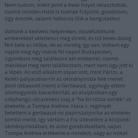
Nem tudom, miért pont a Kwai folyót választották,
csomó minden mást is tudnak fütyülni, gondolom,
úgy érezték, valami háborús illik a hangulathoz.
Voltunk a kedvenc helyeinken, összefutottunk
emberekkel véletlenül meg direkt, és túl kevés dolog
fért bele az időbe, de ez mindig így van. Voltam egy
napot meg egy másik fél napot Budapesten,
ügyintézni meg találkozni két emberrel, csomó
másikkal meg nem találkoztam, mert nem úgy jött ki
a lépés. Az első alkalom olyan volt, mint Párizs, a
Keleti-pályaudvarról az okmányiroda felé menet
pont útbaesett (nem) a Gerbeaud, úgyhogy ettem
sósmogyorós baracktortát, az aluljáróban egy
széphangú utcazenész csaj a "ha én rózsa volnék"-ot
énekelte, a Tompa Andrea: Haza c. regényét
betettem a gerbeaud-os papírszatyorba az elviteles
somlói mellé, így vártam a Fiú útlevelére a központi
okmányirodában, és azon gondolkodtam, vajon
Tompa Andrea értékelné-e mindezt, vagy az írókat