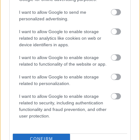
I want to allow Google to send me
personalized advertising.
I want to allow Google to enable storage
related to analytics like cookies on web or
device identifiers in apps.
I want to allow Google to enable storage
related to functionality of the website or app.
I want to allow Google to enable storage
related to personalization.
I want to allow Google to enable storage
related to security, including authentication
A munkahelyem "ajánlása" alapján csak akkor utazz
functionality and fraud prevention, and other
user protection.
külföldre, ha feltétlenül szükséges. Ha zöld országba
utazol, magad is eldöntheted (persze, inkább ne, de
oké, te tudod), ha piros országba, akkor meg kell
vitatni a legközelebbi főnököddel az utazás feltétlen
CONFIRM