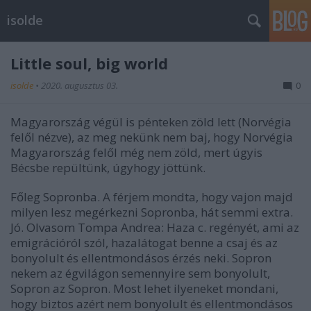
isolde
Little soul, big world
isolde
•
2020. augusztus 03.
0
Magyarország végül is pénteken zöld lett (Norvégia
felől nézve), az meg nekünk nem baj, hogy Norvégia
Magyarország felől még nem zöld, mert úgyis
Bécsbe repültünk, úgyhogy jöttünk.
Főleg Sopronba. A férjem mondta, hogy vajon majd
milyen lesz megérkezni Sopronba, hát semmi extra.
Jó. Olvasom Tompa Andrea: Haza c. regényét, ami az
emigrációról szól, hazalátogat benne a csaj és az
bonyolult és ellentmondásos érzés neki. Sopron
nekem az égvilágon semennyire sem bonyolult,
Sopron az Sopron. Most lehet ilyeneket mondani,
hogy biztos azért nem bonyolult és ellentmondásos