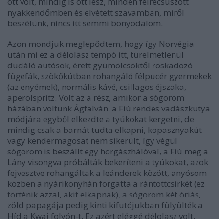
ott volt, mindig is ott lesz, minden félrecsúszott
nyakkendőmben és elvétett szavamban, miről
beszélünk, nincs itt semmi bonyodalom.
Azon mondjuk meglepődtem, hogy így Norvégia
után mi ez a délolasz tempó itt, türelmetlenül
dudáló autósok, érett gyümölcsöktől roskadozó
fügefák, szökőkútban rohangáló félpucér gyermekek
(az enyémek), normális kávé, csillagos éjszaka,
aperolspritz. Volt az a rész, amikor a sógorom
házában voltunk Ágfalván, a Fiú rendes vadászkutya
módjára egyből elkezdte a tyúkokat kergetni, de
mindig csak a barnát tudta elkapni, kopasznyakút
vagy kendermagosat nem sikerült, így végül
sógorom is beszállt egy horgászhálóval, a Fiú meg a
Lány visongva próbálták bekeríteni a tyúkokat, azok
fejvesztve rohangáltak a leánderek között, anyósom
közben a nyárikonyhán forgatta a rántottcsirkét (ez
történik azzal, akit elkapnak), a sógorom két óriás,
zöld papagája pedig kinti kifutójukban fülyülték a
Híd a Kwai folyón-t. Ez azért eléggé délolasz volt.