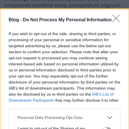
amilyennek szerettük volna, amilyenek mi vagyunk,
és nem gondoltuk, hogy ilyen kevés időt fogunk itt
tölteni. Hát, így jár, aki túlzott optimizmusában
Blog -
Do Not Process My Personal Information
beépített szekrényt vesz.
If you wish to opt-out of the sale, sharing to third parties, or
A második alkalommal Nikével találkozni mentem, a
processing of your personal or sensitive information for
régi munkahelyemen dolgozik, az nem annyira
targeted advertising by us, please use the below opt-out
Párizs, mint inkább Kalkutta, járdán fetrengő
section to confirm your selection. Please note that after your
koldusok, az utcazenész hegedülés közben folytat
opt-out request is processed you may continue seeing
parázs vitát egy másik cigánnyal, hőség, kosz, zaj,
interest-based ads based on personal information utilized by
tök egzotikus, inkább ne költözzünk ide, hol a
us or personal information disclosed to third parties prior to
kézfertőtlenítőm.
your opt-out. You may separately opt-out of the further
disclosure of your personal information by third parties on the
Egyébként sokkal többet is lehettünk volna
IAB’s list of downstream participants. This information may
Magyarországon, ha elég bátor lennék, de én már
also be disclosed by us to third parties on the
IAB’s List of
nem bírom idegekkel ezt a koronavírus miatti
Downstream Participants
that may further disclose it to other
térképszínezgetést, a norvég munkahelyemtől is
third parties.
kapom az sms-eket, hogy mivel eü dolgozó vagyok,
Please note that this website/app uses one or more Google
akkor is tesztelni fognak, ha zöld országban voltam,
Personal Data Processing Opt Outs
services and may gather and store information including but
de inkább legyek felelősségteljes és ne utazzak
not limited to your visit or usage behaviour. You may click to
I want to opt-out of the Sharing of my