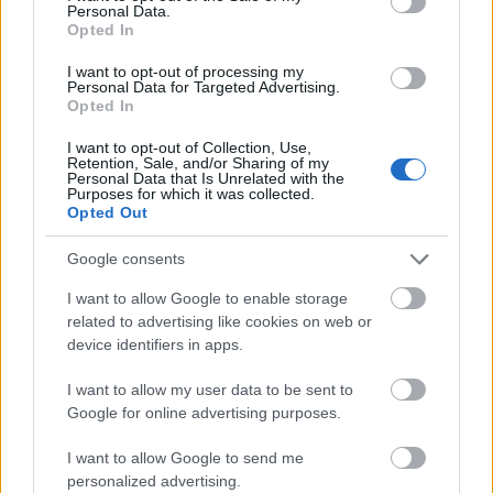
Personal Data.
reggae, ska és balkáni népzene is felfedezhető a
Opted In
dalaiban. A koncert után ők is, és az előttük fellépő
zenekar is személyesen CD-ket árul a színpad
I want to opt-out of processing my
sarkánál, ez régen is szokás volt szigeten? Egyébként
Personal Data for Targeted Advertising.
Opted In
simán vennék CD-t, bármennyire is retró az,
azt
mondta
a Pándi Balázs is, hogy CD-t kell venni, mert
I want to opt-out of Collection, Use,
azzal segíted a zene fennmaradását, csak hát nincs
Retention, Sale, and/or Sharing of my
Personal Data that Is Unrelated with the
nálam semennyi készpénz.
Purposes for which it was collected.
Opted Out
Utána meg visszafelé már nem tudok a nagyszínpad
érintésével menni, mert láthatósági mellényes
Google consents
fiatalemberek állják el az utamat kordonban, és azt
I want to allow Google to enable storage
mondták, arra nem jutok át, kerüljek arra meg
related to advertising like cookies on web or
amarra, megkérdezem, miért, azt mondják, "már túl
device identifiers in apps.
sokan vannak a placcon", a nagyszínpad körüli
utakon is áll a nép, nem engedhetnek arra többet.
I want to allow my user data to be sent to
Hát szóval ez a probléma a sziget fesztivállal
Google for online advertising purposes.
szerintem, nem is a képmutatás (mármint hogy
fesztiválköztársaság meg kell egy hét szabadság, és
I want to allow Google to send me
közben pénzközpontúbb, szervezettebb és nagyobb
personalized advertising.