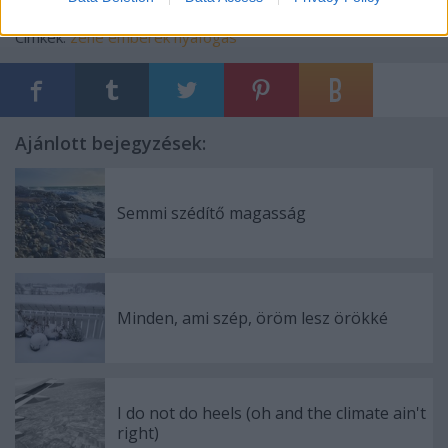
Címkék:
zene
emberek
nyafogás
Ajánlott bejegyzések:
Semmi szédítő magasság
Minden, ami szép, öröm lesz örökké
I do not do heels (oh and the climate ain't
right)