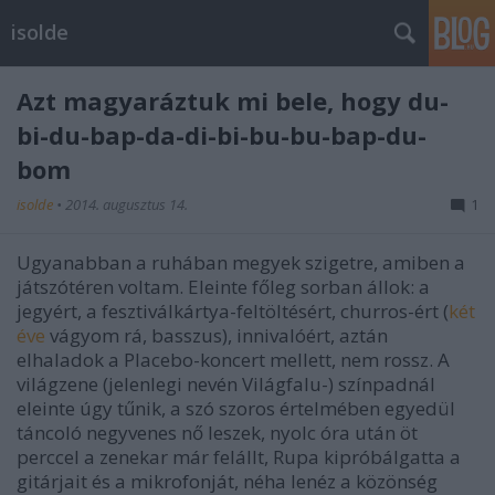
isolde
Azt magyaráztuk mi bele, hogy du-
bi-du-bap-da-di-bi-bu-bu-bap-du-
bom
isolde
•
2014. augusztus 14.
1
Ugyanabban a ruhában megyek szigetre, amiben a
játszótéren voltam. Eleinte főleg sorban állok: a
jegyért, a fesztiválkártya-feltöltésért, churros-ért (
két
éve
vágyom rá, basszus), innivalóért, aztán
elhaladok a Placebo-koncert mellett, nem rossz. A
világzene (jelenlegi nevén Világfalu-) színpadnál
eleinte úgy tűnik, a szó szoros értelmében egyedül
táncoló negyvenes nő leszek, nyolc óra után öt
perccel a zenekar már felállt, Rupa kipróbálgatta a
gitárjait és a mikrofonját, néha lenéz a közönség