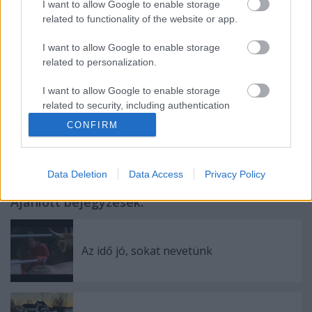
I want to allow Google to enable storage
related to functionality of the website or app.
I want to allow Google to enable storage
related to personalization.
I want to allow Google to enable storage
related to security, including authentication
functionality and fraud prevention, and other
CONFIRM
Címkék:
vásárlás
könyv
lány
user protection.
Data Deletion
Data Access
Privacy Policy
Ajánlott bejegyzések:
Az idő jó, sokat nevetünk