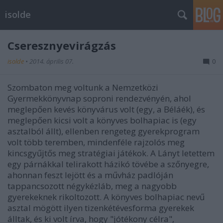
isolde
Cseresznyevirágzás
isolde
•
2014. április 07.
0
Szombaton meg voltunk a Nemzetközi
Gyermekkönyvnap soproni rendezvényén, ahol
meglepően kevés könyvárus volt (egy, a Béláék), és
meglepően kicsi volt a könyves bolhapiac is (egy
asztalból állt), ellenben rengeteg gyerekprogram
volt több teremben, mindenféle rajzolós meg
kincsgyűjtős meg stratégiai játékok. A Lányt letettem
egy párnákkal telirakott házikó tövébe a szőnyegre,
ahonnan feszt lejött és a művház padlóján
tappancsozott négykézláb, meg a nagyobb
gyerekeknek rikoltozott. A könyves bolhapiac nevű
asztal mögött ilyen tizenkétévesforma gyerekek
álltak, és ki volt írva, hogy "jótékony célra",