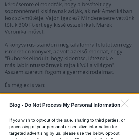
kérdésemre elmondták, hogy a bevételt egy
sopronnémeti kislánynak adják, akinek Amerikában
lesz szívműtétje. Vajon igaz ez? Mindenesetre vettünk
tőlük 300 Ft-ért egy kissé összefirkált Marék
Veronika-művet.
A könyvárus-standon meg találomra felütöttem egy
ismeretlen könyvet, az volt az első mondat, hogy
"
Buborék
elindult, hogy kiderítse, léteznek-e
más
labirintusszörnyek rajta kívül
a világon".
Asszem szeretni fogom a gyermekirodalmat.
És még ez is van:
Blog -
Do Not Process My Personal Information
If you wish to opt-out of the sale, sharing to third parties, or
processing of your personal or sensitive information for
targeted advertising by us, please use the below opt-out